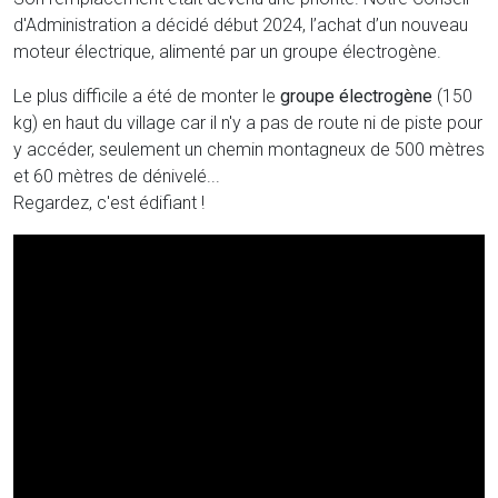
d'Administration a décidé début 2024, l’achat d’un nouveau
moteur électrique, alimenté par un groupe électrogène.
Le plus difficile a été de monter le
groupe électrogène
(150
kg) en haut du village car il n'y a pas de route ni de piste pour
y accéder, seulement un chemin montagneux de 500 mètres
et 60 mètres de dénivelé...
Regardez, c'est édifiant !